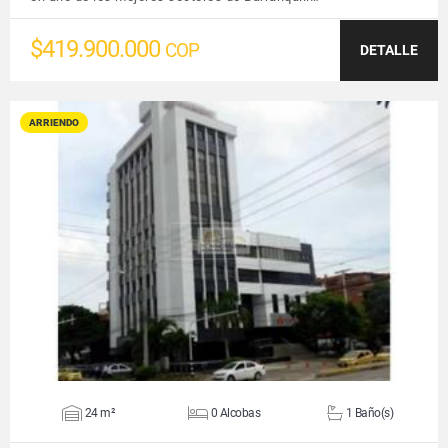
$419.900.000
COP
DETALLE
ARRIENDO
VER DETALLES
24 m²
0 Alcobas
1 Baño(s)