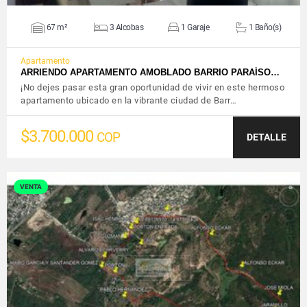
67 m²
3 Alcobas
1 Garaje
1 Baño(s)
Apartamento
ARRIENDO APARTAMENTO AMOBLADO BARRIO PARAÍSO…
¡No dejes pasar esta gran oportunidad de vivir en este hermoso
apartamento ubicado en la vibrante ciudad de Barr…
$3.700.000
COP
DETALLE
VENTA
VER DETALLES