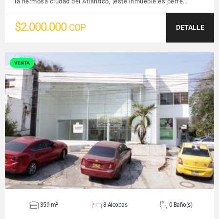
la hermosa ciudad del Atlántico, ¡este inmueble es perfe…
$2.000.000
COP
DETALLE
VENTA
VER DETALLES
359 m²
8 Alcobas
0 Baño(s)