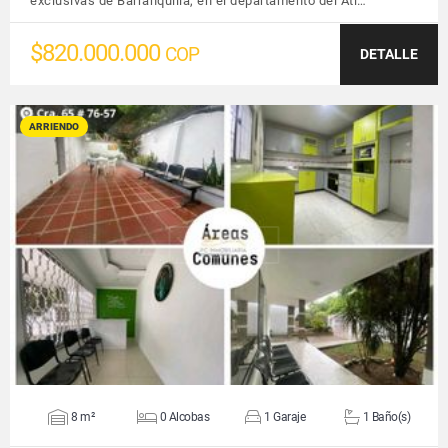
exclusivas de Barranquilla, en el departamento del Atl…
$820.000.000
COP
DETALLE
ARRIENDO
VER DETALLES
8 m²
0 Alcobas
1 Garaje
1 Baño(s)