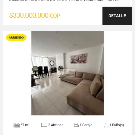
$330.000.000
COP
DETALLE
ARRIENDO
VER DETALLES
67 m²
3 Alcobas
1 Garaje
1 Baño(s)