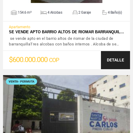
154.6 m²
4 Alcobas
2 Garaje
4 Baño(s)
Apartamento
SE VENDE APTO BARRIO ALTOS DE RIOMAR BARRANQUIL…
se vende apto en el barrio altos de riomar de la ciudad de
barranquillaTres alcobas con baños internos . Alcoba de se…
$600.000.000
COP
DETALLE
VENTA- PERMUTA
VER DETALLES