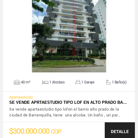
VER DETALLES
40 m²
1 Alcobas
1 Garaje
1 Baño(s)
Apartaestudio
SE VENDE APRTAESTUDIO TIPO LOF EN ALTO PRADO BA…
Se vende apartaestudio tipo lofen el barrio alto prado de la
ciudad de Barranquilla, tiene una alcoba. Un baño , un par…
$300.000.000
COP
DETALLE