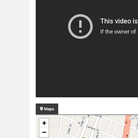
Mapa
+
−