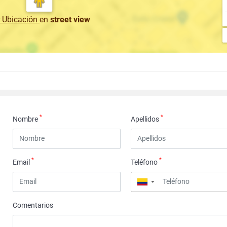
r Ubicación
en
street view
*
*
Nombre
Apellidos
*
*
Email
Teléfono
▼
Comentarios