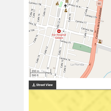
200 m
500 ft
Street View