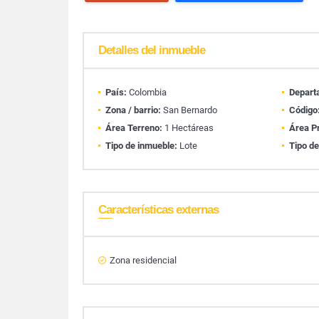
Detalles del inmueble
País:
Colombia
Depart
Zona / barrio:
San Bernardo
Código
Área Terreno:
1 Hectáreas
Área P
Tipo de inmueble:
Lote
Tipo de
Características externas
Zona residencial