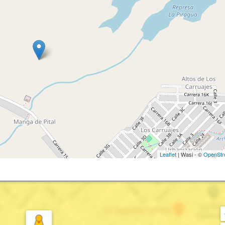
Leaflet
| Wasi - ©
OpenStr