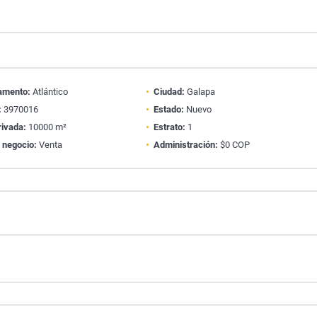
amento:
Atlántico
Ciudad:
Galapa
:
3970016
Estado:
Nuevo
rivada:
10000 m²
Estrato:
1
 negocio:
Venta
Administración:
$0 COP