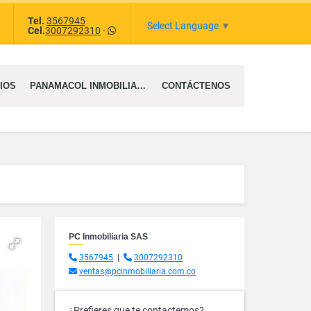
Tel.
3567945
tagram
Select Language
▼
Cel.
3007292310
-
IOS
PANAMACOL INMOBILIARIA SAS
CONTÁCTENOS
PC Inmobiliaria SAS
3567945
|
3007292310
ventas@pcinmobiliaria.com.co
¿Prefieres que te contactemos?