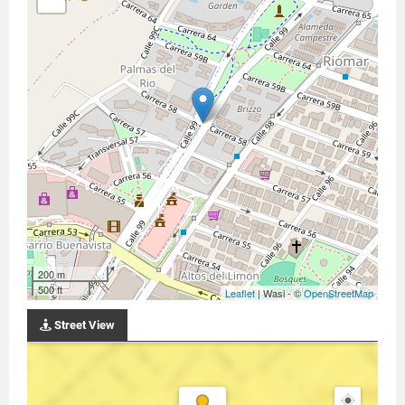
200 m
500 ft
Leaflet
| Wasi - ©
OpenStreetMap
Street View