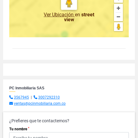
Ver Ubicación
en
street
view
PC Inmobiliaria SAS
3567945
|
3007292310
ventas@pcinmobiliaria.com.co
¿Prefieres que te contactemos?
*
Tu nombre