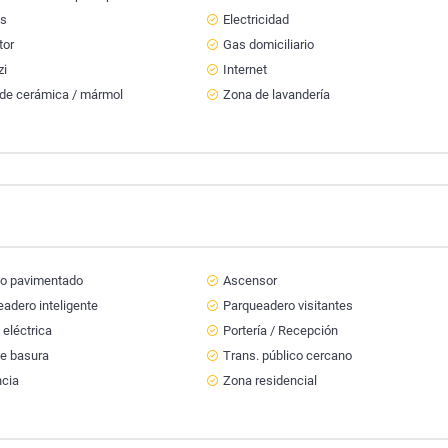
ts
Electricidad
tor
Gas domiciliario
zi
Internet
 de cerámica / mármol
Zona de lavandería
o pavimentado
Ascensor
adero inteligente
Parqueadero visitantes
 eléctrica
Portería / Recepción
de basura
Trans. público cercano
ncia
Zona residencial