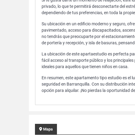
Si te gusta darte un momento de relajación, este l
privado, lo que te permitirá desconectarte del est
dependiendo de tus preferencias, en toda la propi
Su ubicación en un edificio moderno y seguro, ofre
pavimentado, acceso para discapacitados, ascensor
no tendrás que preocuparte por el estacionamiento
de portería y recepción, y isla de basuras, pensan
La ubicación de este apartaestudio es perfecta par
fácil acceso al transporte público y los principale
ideales para aquellos que tienen niños en casa.
En resumen, este apartamento tipo estudio es el 
seguridad en Barranquilla. Con su distribución inte
opción para alquilar. ¡No pierdas la oportunidad d
Mapa