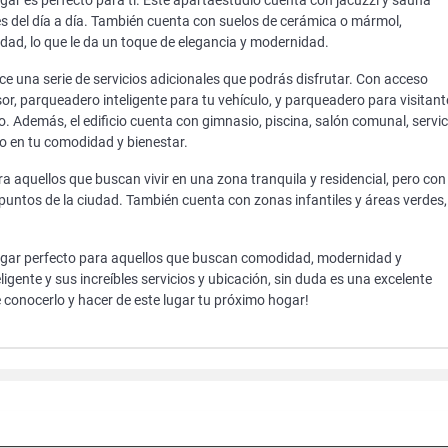
ugar es perfecto para ti. Este apartaestudio cuenta con jacuzzi y sauna
rés del día a día. También cuenta con suelos de cerámica o mármol,
edad, lo que le da un toque de elegancia y modernidad.
ce una serie de servicios adicionales que podrás disfrutar. Con acceso
, parqueadero inteligente para tu vehículo, y parqueadero para visitant
. Además, el edificio cuenta con gimnasio, piscina, salón comunal, servic
do en tu comodidad y bienestar.
a aquellos que buscan vivir en una zona tranquila y residencial, pero con
s puntos de la ciudad. También cuenta con zonas infantiles y áreas verdes,
lugar perfecto para aquellos que buscan comodidad, modernidad y
ligente y sus increíbles servicios y ubicación, sin duda es una excelente
e conocerlo y hacer de este lugar tu próximo hogar!