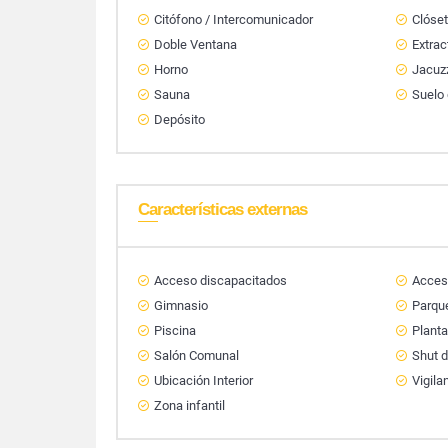
Citófono / Intercomunicador
Clóse
Doble Ventana
Extrac
Horno
Jacuz
Sauna
Suelo
Depósito
Características externas
Acceso discapacitados
Acces
Gimnasio
Parque
Piscina
Planta
Salón Comunal
Shut 
Ubicación Interior
Vigila
Zona infantil