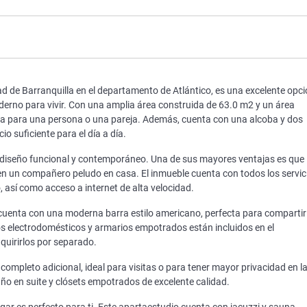
ad de Barranquilla en el departamento de Atlántico, es una excelente opc
erno para vivir. Con una amplia área construida de 63.0 m2 y un área
cta para una persona o una pareja. Además, cuenta con una alcoba y dos
 suficiente para el día a día.
u diseño funcional y contemporáneo. Una de sus mayores ventajas es que
en un compañero peludo en casa. El inmueble cuenta con todos los servic
, así como acceso a internet de alta velocidad.
y cuenta con una moderna barra estilo americano, perfecta para compartir
 electrodomésticos y armarios empotrados están incluidos en el
quirirlos por separado.
ompleto adicional, ideal para visitas o para tener mayor privacidad en l
año en suite y clósets empotrados de excelente calidad.