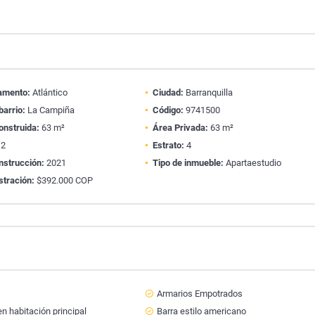
amento:
Atlántico
Ciudad:
Barranquilla
barrio:
La Campiña
Código:
9741500
onstruida:
63 m²
Área Privada:
63 m²
2
Estrato:
4
nstrucción:
2021
Tipo de inmueble:
Apartaestudio
stración:
$392.000 COP
Armarios Empotrados
n habitación principal
Barra estilo americano