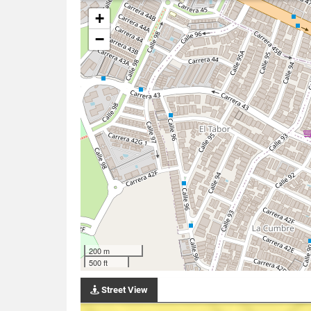
+
−
200 m
500 ft
Street View