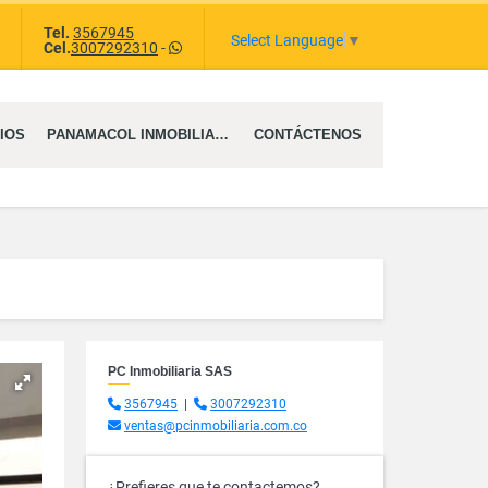
Tel.
3567945
tagram
Select Language
▼
Cel.
3007292310
-
IOS
PANAMACOL INMOBILIARIA SAS
CONTÁCTENOS
PC Inmobiliaria SAS
3567945
|
3007292310
ventas@pcinmobiliaria.com.co
¿Prefieres que te contactemos?