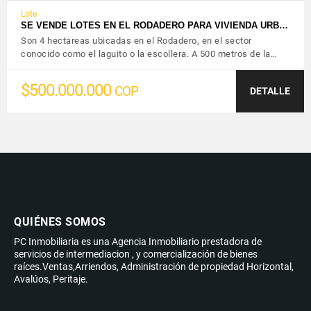
Lote
SE VENDE LOTES EN EL RODADERO PARA VIVIENDA URB…
Son 4 hectareas ubicadas en el Rodadero, en el sector
conocido como el laguito o la escollera. A 500 metros de la…
$500.000.000
COP
DETALLE
QUIÉNES SOMOS
PC Inmobiliaria es una Agencia Inmobiliario prestadora de
servicios de intermediacion , y comercialización de bienes
raíces.Ventas,Arriendos, Administración de propiedad Horizontal,
Avalúos, Peritaje.