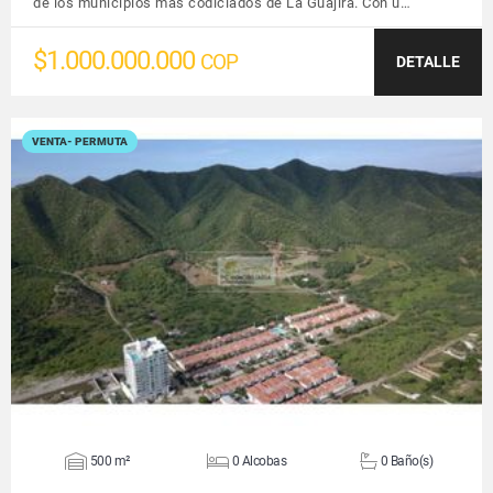
de los municipios más codiciados de La Guajira. Con u…
$1.000.000.000
COP
DETALLE
VENTA- PERMUTA
VER DETALLES
500 m²
0 Alcobas
0 Baño(s)