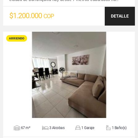
$1.200.000
COP
DETALLE
ARRIENDO
VER DETALLES
67 m²
3 Alcobas
1 Garaje
1 Baño(s)