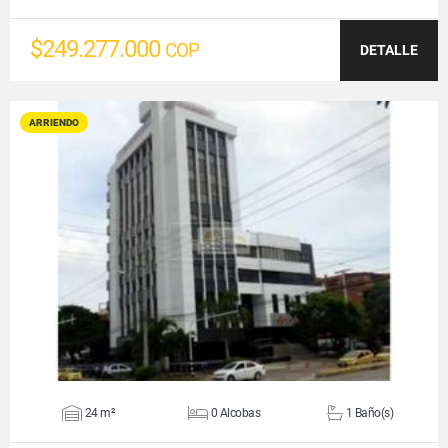
$249.277.000
COP
DETALLE
ARRIENDO
VER DETALLES
24 m²
0 Alcobas
1 Baño(s)