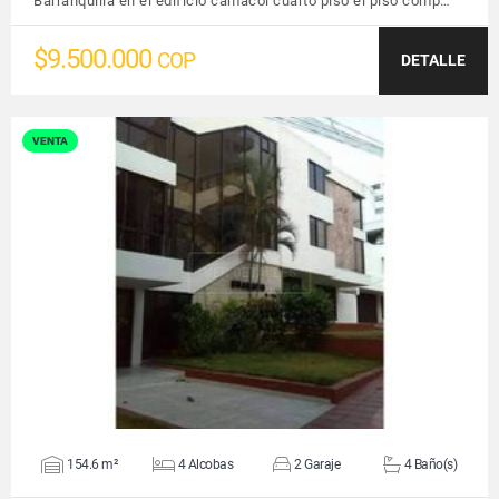
Barranquilla en el edificio camacol cuarto piso el piso comp…
$9.500.000
COP
DETALLE
VENTA
VER DETALLES
154.6 m²
4 Alcobas
2 Garaje
4 Baño(s)