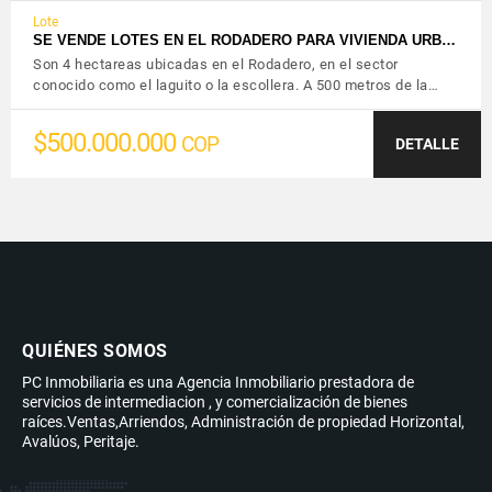
Lote
SE VENDE LOTES EN EL RODADERO PARA VIVIENDA URB…
Son 4 hectareas ubicadas en el Rodadero, en el sector
conocido como el laguito o la escollera. A 500 metros de la…
$500.000.000
COP
DETALLE
QUIÉNES SOMOS
PC Inmobiliaria es una Agencia Inmobiliario prestadora de
servicios de intermediacion , y comercialización de bienes
raíces.Ventas,Arriendos, Administración de propiedad Horizontal,
Avalúos, Peritaje.