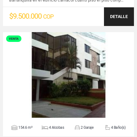
Barranquilla en el edificio camacol cuarto piso el piso comp…
$9.500.000
COP
DETALLE
VENTA
VER DETALLES
154.6 m²
4 Alcobas
2 Garaje
4 Baño(s)