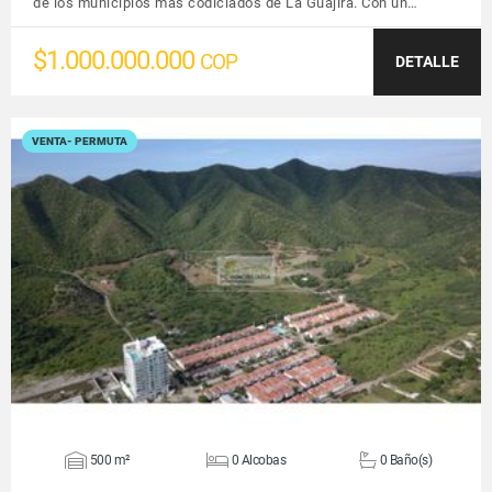
de los municipios más codiciados de La Guajira. Con un…
$1.000.000.000
COP
DETALLE
VENTA- PERMUTA
VER DETALLES
500 m²
0 Alcobas
0 Baño(s)