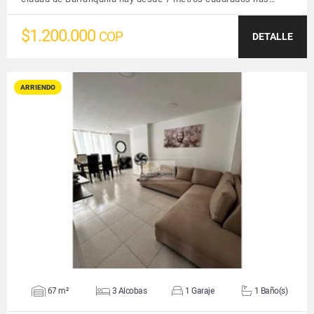
$1.200.000
COP
DETALLE
ARRIENDO
VER DETALLES
67 m²
3 Alcobas
1 Garaje
1 Baño(s)