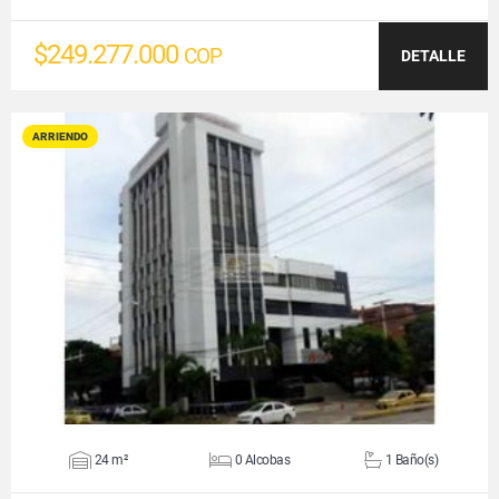
$249.277.000
COP
DETALLE
ARRIENDO
VER DETALLES
24 m²
0 Alcobas
1 Baño(s)