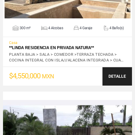
300 m²
4 Alcobas
4 Garaje
4 Baño(s)
Casa
**LINDA RESIDENCIA EN PRIVADA NATURA**
PLANTA BAJA > SALA > COMEDOR >TERRAZA TECHADA >
COCINA INTEGRAL CON ISLA///ALACENA INTEGRADA > CUA…
$4,550,000
MXN
DETALLE
VER DETALLES