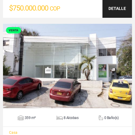
$750.000.000
COP
DETALLE
VENTA
VER DETALLES
359 m²
8 Alcobas
0 Baño(s)
Casa