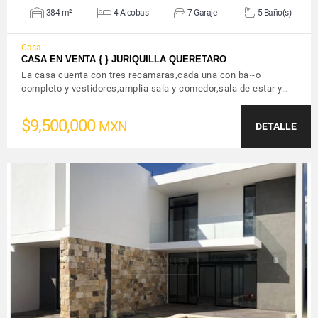
384 m²
4 Alcobas
7 Garaje
5 Baño(s)
Casa
CASA EN VENTA { } JURIQUILLA QUERETARO
La casa cuenta con tres recamaras,cada una con ba~o
completo y vestidores,amplia sala y comedor,sala de estar y…
$9,500,000
MXN
DETALLE
VER DETALLES