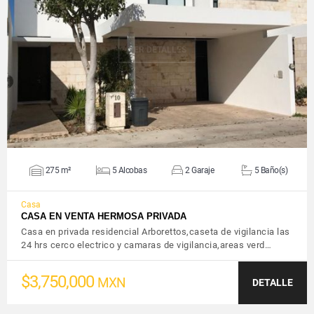
VER DETALLES
275 m²
5 Alcobas
2 Garaje
5 Baño(s)
Casa
CASA EN VENTA HERMOSA PRIVADA
Casa en privada residencial Arborettos,caseta de vigilancia las
24 hrs cerco electrico y camaras de vigilancia,areas verd…
$3,750,000
MXN
DETALLE