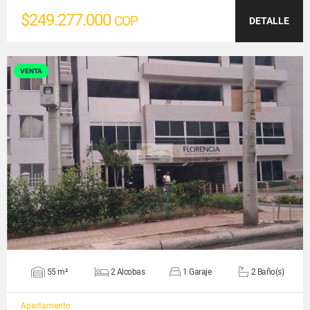
$249.277.000
COP
DETALLE
VENTA
VER DETALLES
55 m²
2 Alcobas
1 Garaje
2 Baño(s)
Apartamento