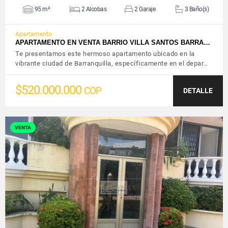
95 m²
2 Alcobas
2 Garaje
3 Baño(s)
Apartamento
APARTAMENTO EN VENTA BARRIO VILLA SANTOS BARRA…
Te presentamos este hermoso apartamento ubicado en la
vibrante ciudad de Barranquilla, específicamente en el depar…
$520.000.000
COP
DETALLE
VENTA
VER DETALLES