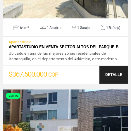
64 m²
1 Alcobas
1 Garaje
1 Baño(s)
Apartaestudio
APARTASTUDIO EN VENTA SECTOR ALTOS DEL PARQUE B…
Ubicado en una de las mejores zonas residenciales de
Barranquilla, en el departamento del Atlántico, este moderno…
$367.500.000
COP
DETALLE
VENTA
VER DETALLES