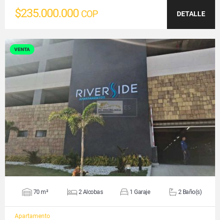
$235.000.000
COP
DETALLE
VENTA
VER DETALLES
70 m²
2 Alcobas
1 Garaje
2 Baño(s)
Apartamento