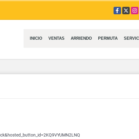
Facebook
X
Ins
INICIO
VENTAS
ARRIENDO
PERMUTA
SERVIC
click&hosted_button_id=2KQ9VYUMN2LNQ