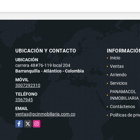
UBICACIÓN Y CONTACTO
INFORMACIÓ
Inicio
UBICACIÓN
carrera 48#76-119 local 204
Ventas
Barranquilla - Atlántico - Colombia
Arriendo
MÓVIL
Servicios
3007292310
PANAMACOL
TELÉFONO
INMOBILIARIA
3567945
Contáctenos
EMAIL
ventas@pcinmobiliaria.com.co
Políticas de pr
Facebook
X
Instagram