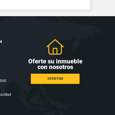
N
Oferte su inmueble
con nosotros
OFERTAR
 SAS
ivacidad