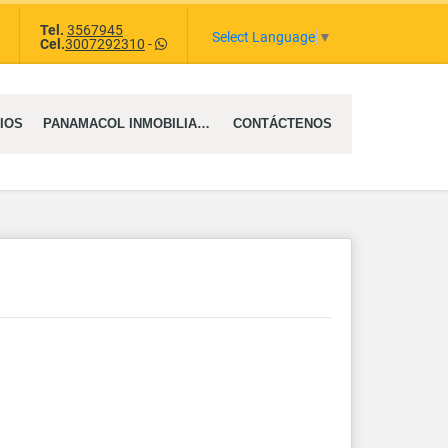
Tel.
3567945
tagram
Select Language
▼
Cel.
3007292310
-
IOS
PANAMACOL INMOBILIARIA SAS
CONTÁCTENOS