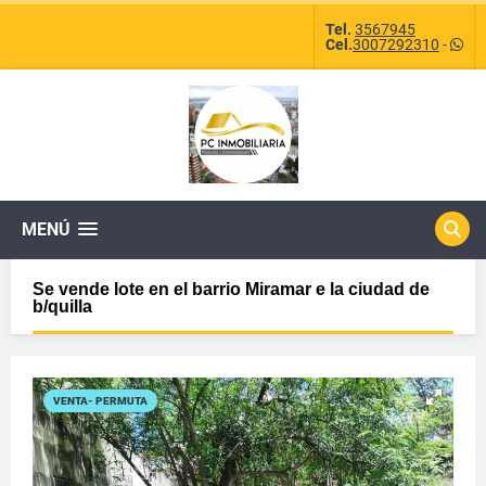
Tel.
3567945
Cel.
3007292310
-
MENÚ
Se vende lote en el barrio Miramar e la ciudad de
b/quilla
VENTA- PERMUTA