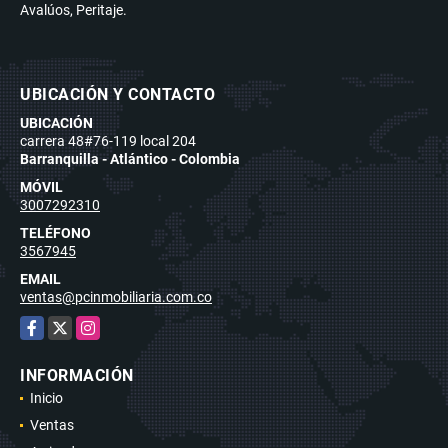
Avalúos, Peritaje.
UBICACIÓN Y CONTACTO
UBICACIÓN
carrera 48#76-119 local 204
Barranquilla - Atlántico - Colombia
MÓVIL
3007292310
TELÉFONO
3567945
EMAIL
ventas@pcinmobiliaria.com.co
Facebook
X
Instagram
INFORMACIÓN
Inicio
Ventas