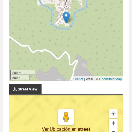
200 m
500 ft
Leaflet
| Wasi - ©
OpenStreetMap
Street View
Ver Ubicación
en
street