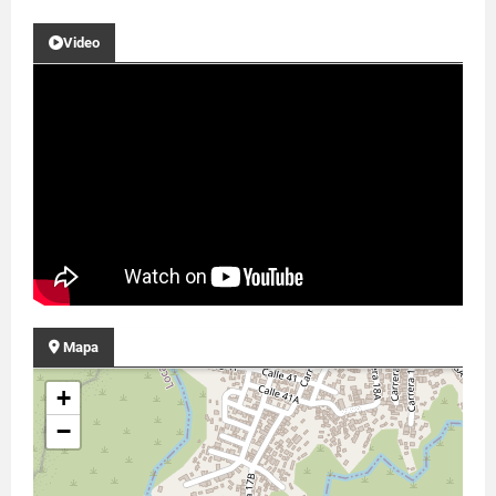
Video
Mapa
+
−