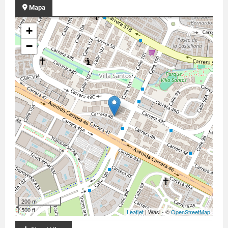
Mapa
+
−
200 m
500 ft
Leaflet
| Wasi - ©
OpenStreetMap