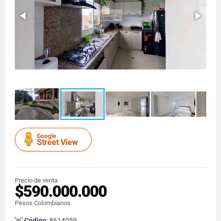
Google
Street View
Precio de venta
$590.000.000
Pesos Colombianos
Código
: 8614059