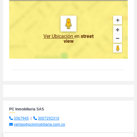
Ver Ubicación
en
street
view
PC Inmobiliaria SAS
3567945
|
3007292310
ventas@pcinmobiliaria.com.co