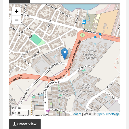
+
−
200 m
500 ft
Leaflet
| Wasi - ©
OpenStreetMap
Street View